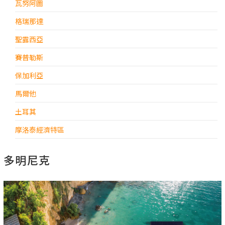
瓦努阿圖
格瑞那達
聖露西亞
賽普勒斯
保加利亞
馬爾他
土耳其
摩洛泰經濟特區
多明尼克