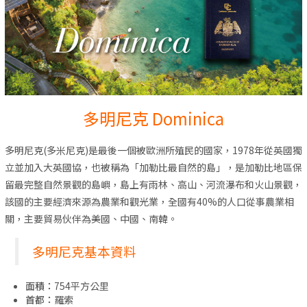
多明尼克 Dominica
多明尼克(多米尼克)是最後一個被歐洲所殖民的國家，1978年從英國獨
立並加入大英國協，也被稱為「加勒比最自然的島」，是加勒比地區保
留最完整自然景觀的島嶼，島上有雨林、高山、河流瀑布和火山景觀，
該國的主要經濟來源為農業和觀光業，全國有40%的人口從事農業相
關，主要貿易伙伴為美國、中國、南韓。
多明尼克基本資料
面積：
754平方公里
首都：
羅索