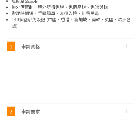
理財靈活運用
無外匯管制、境外所得免稅、免遺產稅、免贈與稅
辦理時間短、手續簡單、無須入境、無移民監
140個國家免簽證 (中國、香港、新加坡、南韓、英國、歐洲各
國)
1
申請資格
2
申請要求