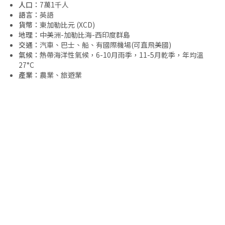
人口：
7萬1千人
語言：
英語
貨幣：
東加勒比元 (XCD)
地理：
中美洲-加勒比海-西印度群島
交通：
汽車、巴士、船、有國際機場(可直飛美國)
氣候：
熱帶海洋性氣候，6-10月雨季，11-5月乾季，年均溫
27°C
產業：
農業、旅遊業